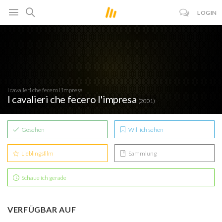
LOGIN
I cavalieri che fecero l'impresa
I cavalieri che fecero l'impresa
(2001)
Gesehen
Will ich sehen
Lieblingsfilm
Sammlung
Schaue ich gerade
VERFÜGBAR AUF