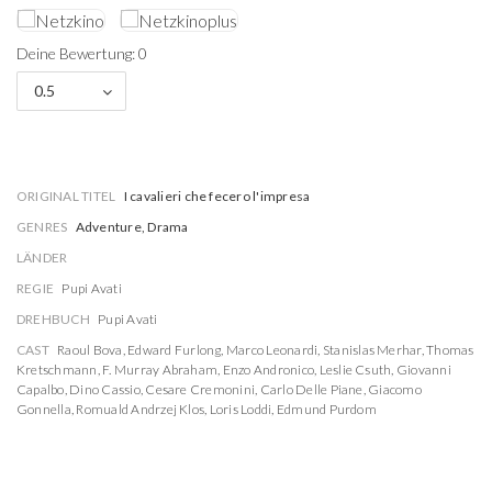
Deine Bewertung: 0
0.5
ORIGINAL TITEL
I cavalieri che fecero l'impresa
GENRES
Adventure, Drama
LÄNDER
REGIE
Pupi Avati
DREHBUCH
Pupi Avati
CAST
Raoul Bova
,
Edward Furlong
,
Marco Leonardi
,
Stanislas Merhar
,
Thomas
Kretschmann
,
F. Murray Abraham
,
Enzo Andronico
,
Leslie Csuth
,
Giovanni
Capalbo
,
Dino Cassio
,
Cesare Cremonini
,
Carlo Delle Piane
,
Giacomo
Gonnella
,
Romuald Andrzej Klos
,
Loris Loddi
,
Edmund Purdom