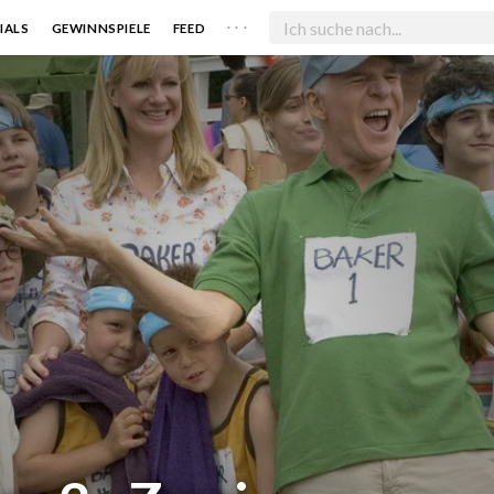
. . .
IALS
GEWINNSPIELE
FEED