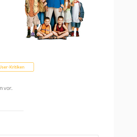
User-Kritiken
m vor.