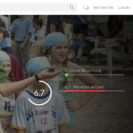
BEITRETEN
LOGIN
0
· Deine Bewertung
6.7 · Moviebreak User
6.7
Gut