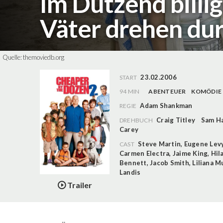
Im Dutzend billig
Väter drehen du
Quelle:
themoviedb.org
23.02.2006
START
94 MIN
ABENTEUER
KOMÖDIE
Adam Shankman
REGIE
Craig Titley
Sam H
DREHBUCH
Carey
Steve Martin
,
Eugene Lev
CAST
Carmen Electra
,
Jaime King
,
Hil
Bennett
,
Jacob Smith
,
Liliana 
Landis
Trailer