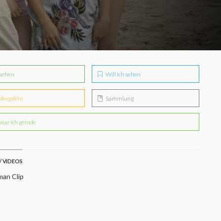
sehen
Will ich sehen
blingsfilm
Sammlung
aue ich gerade
/ VIDEOS
an Clip