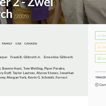
er 2 - Zwei
rch
(2005)
Ge
FAMILY
USA
CANADA
Lie
arper
Frank B. Gilbreth Jr.
Ernestine Gilbreth
Sch
y
,
Bonnie Hunt
,
Tom Welling
,
Piper Perabo
,
ary Duff
,
Taylor Lautner
,
Alyson Stoner
,
Jonathan
Mumy
,
Morgan York
,
Kevin G. Schmidt
,
Forrest
TRAILER 
Germ