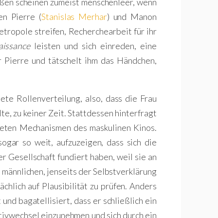
ßen scheinen zumeist menschenleer, wenn
en Pierre (
Stanislas Merhar
) und Manon
etropole streifen, Recherchearbeit für ihr
aissance
leisten und sich einreden, eine
 Pierre und tätschelt ihm das Händchen,
ete Rollenverteilung, also, dass die Frau
te, zu keiner Zeit. Stattdessen hinterfragt
eten Mechanismen des maskulinen Kinos.
gar so weit, aufzuzeigen, dass sich die
r Gesellschaft fundiert haben, weil sie an
 männlichen, jenseits der Selbstverklärung
ächlich auf Plausibilität zu prüfen. Anders
und bagatellisiert, dass er schließlich ein
ktivwechsel einzunehmen und sich durch ein