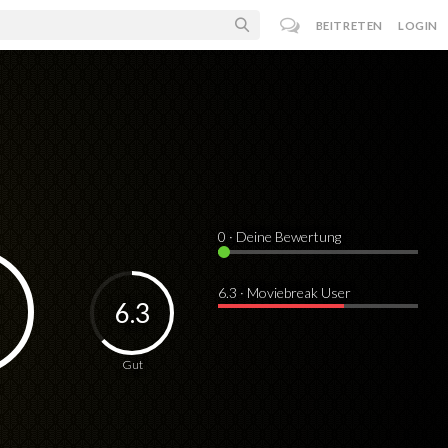
BEITRETEN
LOGIN
0
· Deine Bewertung
6.3 · Moviebreak User
6.3
Gut