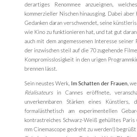
derartiges Renommee anzueignen, welche
kommerzieller Nischen hinausging. Dabei aber h
Gedanken daran verschwendet, seine künstleri
wie Kino zu funktionieren hat, und tat gut dara
auch mit dem angemessenen Interesse seiner P
der inzwischen steil auf die 70 zugehende Film
Kompromisslosigkeit in den urigen Programmki
brennen lässt.
Sein neustes Werk,
Im Schatten der Frauen
, w
Réalisateurs
in Cannes eröffnete, veransch
unverkennbaren Stärken eines Künstlers, d
formalästhetisch am experimentellen Geb
kontrastreiches Schwarz-Weiß gehülltes Paris
mm Cinemascope gedreht zu werden!)
begrüßt 