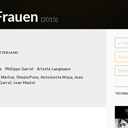
 Frauen
(2015)
Ge
TZERLAND
Lie
e
Philippe Garrel
Arlette Langmann
Sch
s Merhar
,
Vimala Pons
,
Antoinette Moya
,
Jean
Garrel
,
Jean Masini
TECHNIS