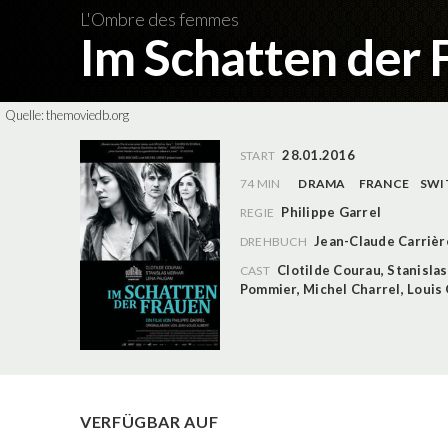
L'Ombre des femmes
Im Schatten der
Quelle:
themoviedb.org
28.01.2016
START
74 MIN
DRAMA
FRANCE
SWI
Philippe Garrel
REGIE
Jean-Claude Carrièr
DREHBUCH
Clotilde Courau
,
Stanisla
CAST
Pommier
,
Michel Charrel
,
Louis 
VERFÜGBAR AUF