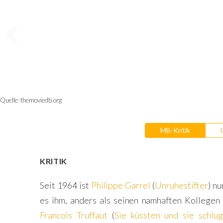
Quelle:
themoviedb.org
MB-Kritik
KRITIK
Seit 1964 ist
Philippe Garrel
(
Unruhestifter
) n
es ihm, anders als seinen namhaften Kollege
Francois Truffaut
(
Sie küssten und sie schlu