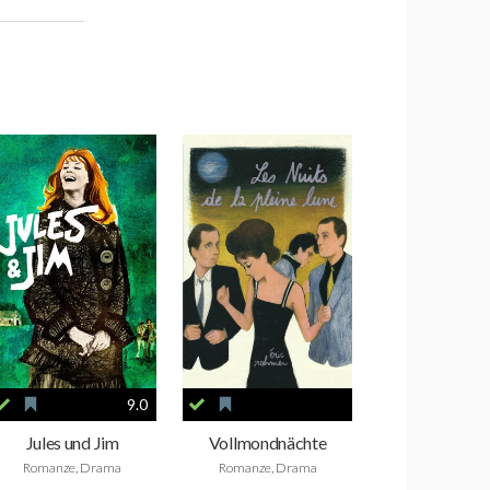
9.0
Jules und Jim
Vollmondnächte
Romanze, Drama
Romanze, Drama