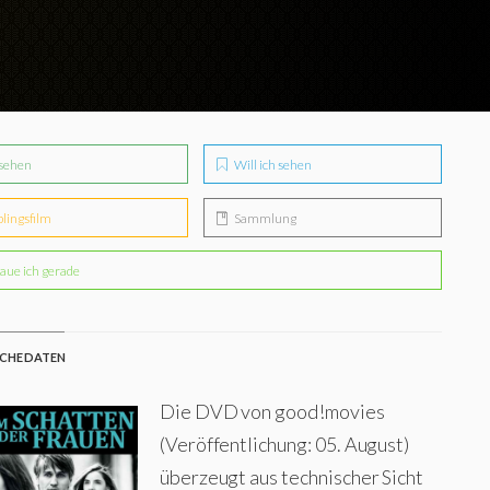
sehen
Will ich sehen
blingsfilm
Sammlung
aue ich gerade
CHE DATEN
Die DVD von good!movies
(Veröffentlichung: 05. August)
überzeugt aus technischer Sicht