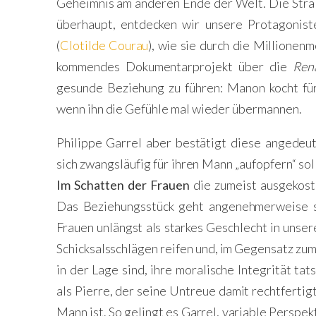
Geheimnis am anderen Ende der Welt. Die Stra
überhaupt, entdecken wir unsere Protagonist
(
Clotilde Courau
), wie sie durch die Millionenm
kommendes Dokumentarprojekt über die
Ren
gesunde Beziehung zu führen: Manon kocht für
wenn ihn die Gefühle mal wieder übermannen.
Philippe Garrel aber bestätigt diese angedeut
sich zwangsläufig für ihren Mann „aufopfern“ soll
Im Schatten der Frauen
die zumeist ausgekost
Das Beziehungsstück geht angenehmerweise so
Frauen unlängst als starkes Geschlecht in unsere
Schicksalsschlägen reifen und, im Gegensatz zum
in der Lage sind, ihre moralische Integrität tats
als Pierre, der seine Untreue damit rechtfertigt 
Mann ist. So gelingt es Garrel, variable Perspe