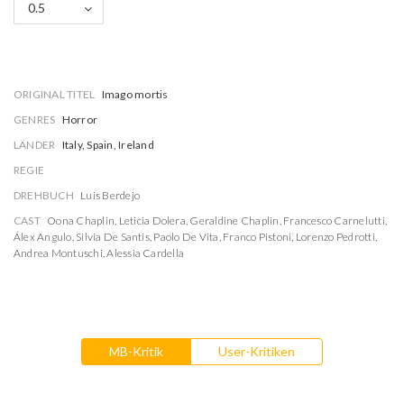
0.5
ORIGINAL TITEL
Imago mortis
GENRES
Horror
LÄNDER
Italy, Spain, Ireland
REGIE
DREHBUCH
Luis Berdejo
CAST
Oona Chaplin
,
Leticia Dolera
,
Geraldine Chaplin
,
Francesco Carnelutti
,
Álex Angulo
,
Silvia De Santis
,
Paolo De Vita
,
Franco Pistoni
,
Lorenzo Pedrotti
,
Andrea Montuschi
,
Alessia Cardella
MB-Kritik
User-Kritiken