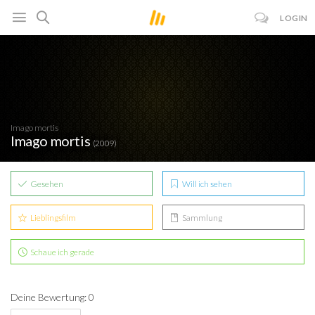
LOGIN
Imago mortis
Imago mortis
(2009)
Gesehen
Will ich sehen
Lieblingsfilm
Sammlung
Schaue ich gerade
Deine Bewertung: 0