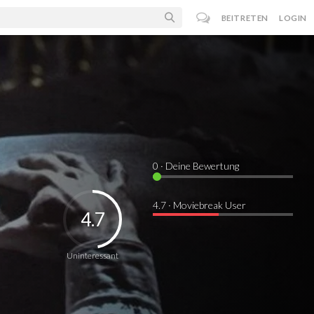
BEITRETEN
LOGIN
0
· Deine Bewertung
4.7 · Moviebreak User
4.7
Uninteressant