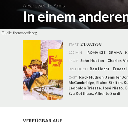
A Farewell to Arms
In einem andere
Quelle:
themoviedb.org
21.03.1958
START
152 MIN
ROMANZE
DRAMA
K
John Huston
Charles Vi
REGIE
Ben Hecht
Ernest
DREHBUCH
Rock Hudson
,
Jennifer Jo
CAST
McCambridge
,
Elaine Stritch
,
Ku
Leopoldo Trieste
,
José Nieto
,
G
Eva Kotthaus
,
Alberto Sordi
VERFÜGBAR AUF