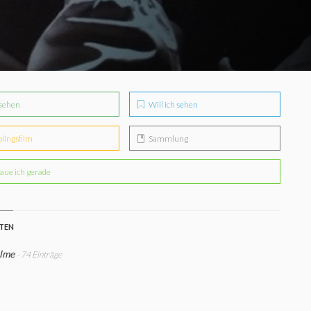
sehen
Will ich sehen
blingsfilm
Sammlung
aue ich gerade
STEN
ilme
- 74 Einträge