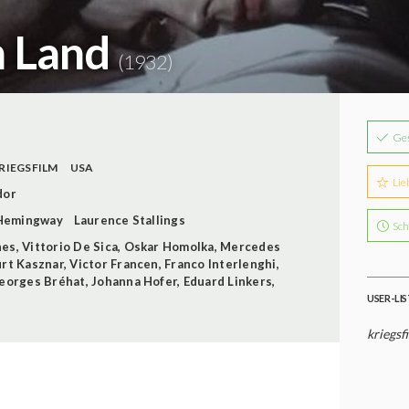
n Land
(1932)
Ge
RIEGSFILM
USA
Lie
dor
 Hemingway
Laurence Stallings
Sch
nes
,
Vittorio De Sica
,
Oskar Homolka
,
Mercedes
rt Kasznar
,
Victor Francen
,
Franco Interlenghi
,
eorges Bréhat
,
Johanna Hofer
,
Eduard Linkers
,
USER-LI
kriegsf