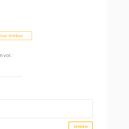
User-Kritiken
m vor.