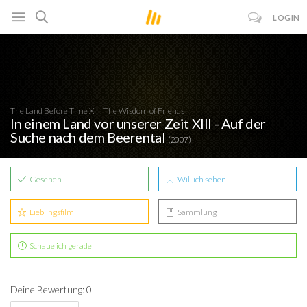
LOGIN
The Land Before Time XIII: The Wisdom of Friends
In einem Land vor unserer Zeit XIII - Auf der
Suche nach dem Beerental
(2007)
Gesehen
Will ich sehen
Lieblingsfilm
Sammlung
Schaue ich gerade
Deine Bewertung: 0