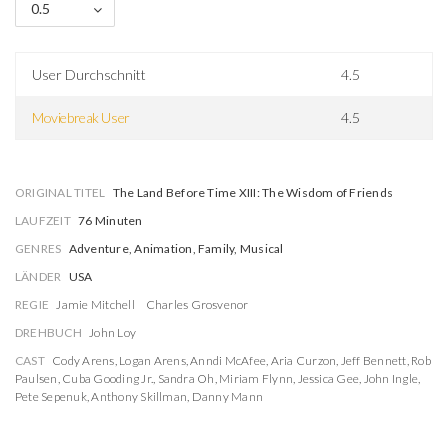
0.5
User Durchschnitt
4.5
Moviebreak User
4.5
ORIGINAL TITEL
The Land Before Time XIII: The Wisdom of Friends
LAUFZEIT
76 Minuten
GENRES
Adventure, Animation, Family, Musical
LÄNDER
USA
REGIE
Jamie Mitchell
Charles Grosvenor
DREHBUCH
John Loy
CAST
Cody Arens
,
Logan Arens
,
Anndi McAfee
,
Aria Curzon
,
Jeff Bennett
,
Rob
Paulsen
,
Cuba Gooding Jr.
,
Sandra Oh
,
Miriam Flynn
,
Jessica Gee
,
John Ingle
,
Pete Sepenuk
,
Anthony Skillman
,
Danny Mann