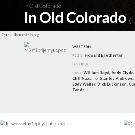
In Old Colorado
In Old Colorado
(1
Quelle:
themoviedb.org
WESTERN
Howard Bretherton
REGIE
DREHBUCH
William Boyd
,
Andy Clyde
CAST
Cliff Nazarro
,
Stanley Andrews
,
Eddy Waller
,
Dick Dickinson
,
Cu
Zandt