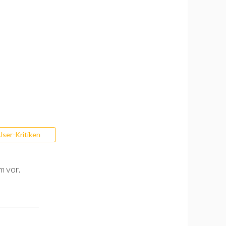
User-Kritiken
m vor.