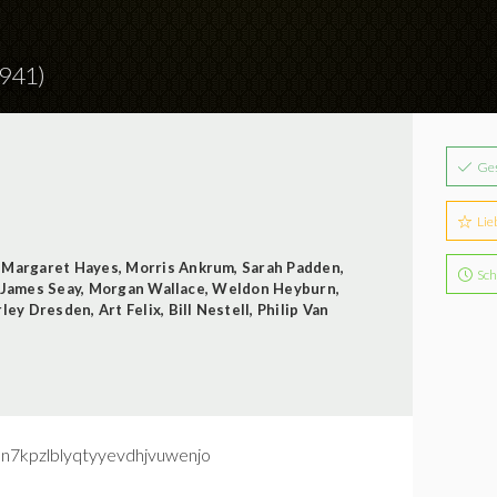
941)
Ge
Lie
,
Margaret Hayes
,
Morris Ankrum
,
Sarah Padden
,
Sch
James Seay
,
Morgan Wallace
,
Weldon Heyburn
,
rley Dresden
,
Art Felix
,
Bill Nestell
,
Philip Van