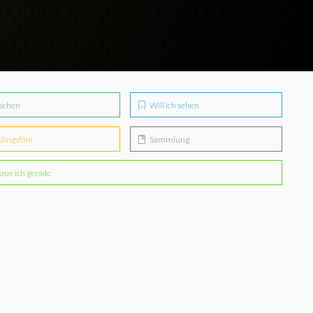
sehen
Will ich sehen
blingsfilm
Sammlung
aue ich gerade