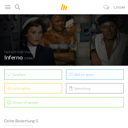
LOGIN
Hell and High Water
Inferno
(1954)
Gesehen
Will ich sehen
Lieblingsfilm
Sammlung
Schaue ich gerade
Deine Bewertung: 0