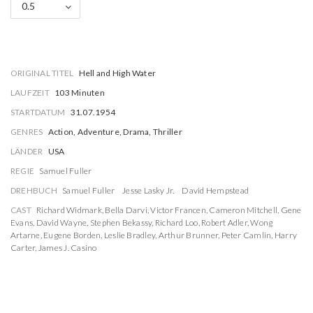
0.5
ORIGINAL TITEL
Hell and High Water
LAUFZEIT
103 Minuten
STARTDATUM
31.07.1954
GENRES
Action, Adventure, Drama, Thriller
LÄNDER
USA
REGIE
Samuel Fuller
DREHBUCH
Samuel Fuller
Jesse Lasky Jr.
David Hempstead
CAST
Richard Widmark
,
Bella Darvi
,
Victor Francen
,
Cameron Mitchell
,
Gene
Evans
,
David Wayne
,
Stephen Bekassy
,
Richard Loo
,
Robert Adler
,
Wong
Artarne
,
Eugene Borden
,
Leslie Bradley
,
Arthur Brunner
,
Peter Camlin
,
Harry
Carter
,
James J. Casino