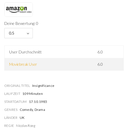
Deine Bewertung: 0
0.5
User Durchschnitt
6.0
Moviebreak User
6.0
ORIGINAL TITEL
Insignificance
LAUFZEIT
109 Minuten
STARTDATUM
17.10.1985
GENRES
Comedy, Drama
LÄNDER
UK
REGIE
Nicolas Roeg