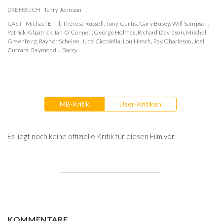
DREHBUCH
Terry Johnson
CAST
Michael Emil
,
Theresa Russell
,
Tony Curtis
,
Gary Busey
,
Will Sampson
,
Patrick Kilpatrick
,
Ian O'Connell
,
George Holmes
,
Richard Davidson
,
Mitchell
Greenberg
,
Raynor Scheine
,
Jude Ciccolella
,
Lou Hirsch
,
Ray Charleson
,
Joel
Cutrara
,
Raymond J. Barry
MB-Kritik
User-Kritiken
Es liegt noch keine offizielle Kritik für diesen Film vor.
KOMMENTARE