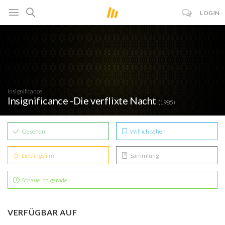
LOGIN
Insignificance
Insignificance -Die verflixte Nacht
(1985)
Gesehen
Will ich sehen
Lieblingsfilm
Sammlung
Schaue ich gerade
VERFÜGBAR AUF