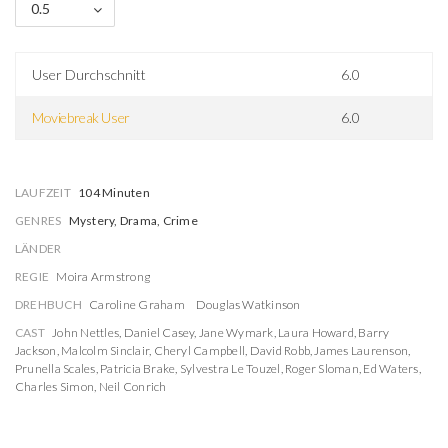
0.5
User Durchschnitt
6.0
Moviebreak User
6.0
LAUFZEIT
104 Minuten
GENRES
Mystery, Drama, Crime
LÄNDER
REGIE
Moira Armstrong
DREHBUCH
Caroline Graham
Douglas Watkinson
CAST
John Nettles
,
Daniel Casey
,
Jane Wymark
,
Laura Howard
,
Barry
Jackson
,
Malcolm Sinclair
,
Cheryl Campbell
,
David Robb
,
James Laurenson
,
Prunella Scales
,
Patricia Brake
,
Sylvestra Le Touzel
,
Roger Sloman
,
Ed Waters
,
Charles Simon
,
Neil Conrich