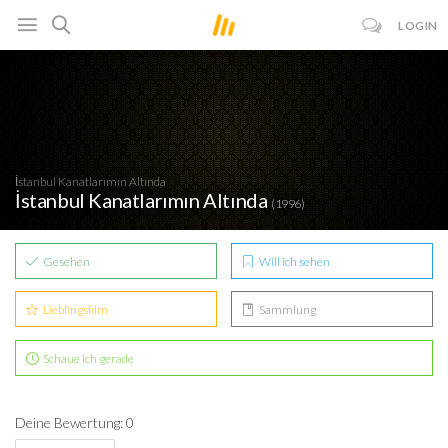
LOGIN
İstanbul Kanatlarımın Altında
İstanbul Kanatlarımın Altında
(1996)
Gesehen
Will ich sehen
Lieblingsfilm
Sammlung
Schaue ich gerade
Deine Bewertung: 0