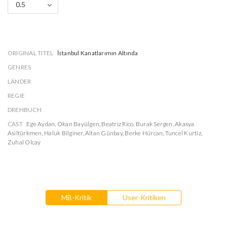
0.5
ORIGINAL TITEL
İstanbul Kanatlarımın Altında
GENRES
LÄNDER
REGIE
DREHBUCH
CAST
Ege Aydan
,
Okan Bayülgen
,
Beatriz Rico
,
Burak Sergen
,
Akasya
Asiltürkmen
,
Haluk Bilginer
,
Altan Günbay
,
Berke Hürcan
,
Tuncel Kurtiz
,
Zuhal Olcay
MB-Kritik
User-Kritiken