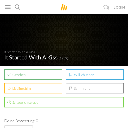
LOGIN
It Started With A Kiss
It Started With A Kiss
(1959)
Gesehen
Will ich sehen
Lieblingsfilm
Sammlung
Schaue ich gerade
Deine Bewertung: 0