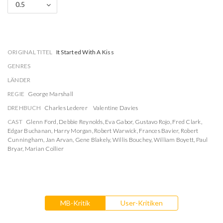
0.5
ORIGINAL TITEL
It Started With A Kiss
GENRES
LÄNDER
REGIE
George Marshall
DREHBUCH
Charles Lederer
Valentine Davies
CAST
Glenn Ford
,
Debbie Reynolds
,
Eva Gabor
,
Gustavo Rojo
,
Fred Clark
,
Edgar Buchanan
,
Harry Morgan
,
Robert Warwick
,
Frances Bavier
,
Robert
Cunningham
,
Jan Arvan
,
Gene Blakely
,
Willis Bouchey
,
William Boyett
,
Paul
Bryar
,
Marian Collier
MB-Kritik
User-Kritiken