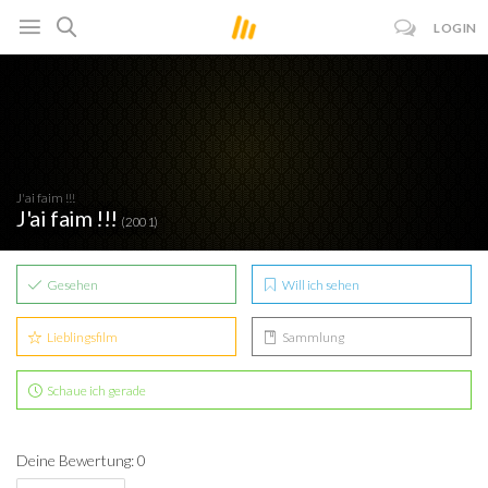
LOGIN
J'ai faim !!!
J'ai faim !!!
(2001)
Gesehen
Will ich sehen
Lieblingsfilm
Sammlung
Schaue ich gerade
Deine Bewertung: 0