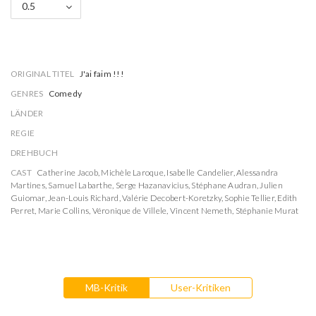
0.5
ORIGINAL TITEL
J'ai faim !!!
GENRES
Comedy
LÄNDER
REGIE
DREHBUCH
CAST
Catherine Jacob
,
Michèle Laroque
,
Isabelle Candelier
,
Alessandra
Martines
,
Samuel Labarthe
,
Serge Hazanavicius
,
Stéphane Audran
,
Julien
Guiomar
,
Jean-Louis Richard
,
Valérie Decobert-Koretzky
,
Sophie Tellier
,
Edith
Perret
,
Marie Collins
,
Véronique de Villele
,
Vincent Nemeth
,
Stéphanie Murat
MB-Kritik
User-Kritiken