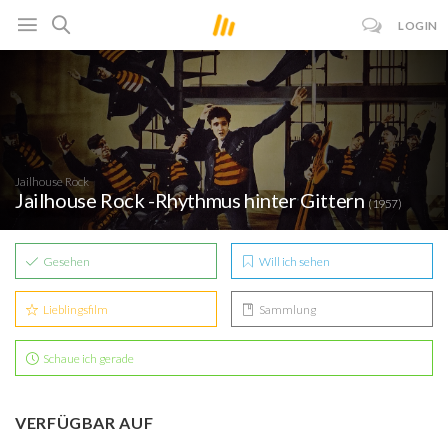
LOGIN
Jailhouse Rock
Jailhouse Rock -Rhythmus hinter Gittern
(1957)
Gesehen
Will ich sehen
Lieblingsfilm
Sammlung
Schaue ich gerade
VERFÜGBAR AUF