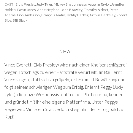
CAST
Elvis Presley
,
Judy Tyler
,
Mickey Shaughnessy
,
Vaughn Taylor
,
Jennifer
Holden
,
Dean Jones
,
Anne Neyland
,
John Brawley
,
Dorothy Abbott
,
Peter
Adams
,
Don Anderson
,
François André
,
Bobby Barber
,
Arthur Berkeley
,
Robert
Bice
,
Bill Black
INHALT
Vince Everett (Elvis Presley) wird nach einer Kneipenschlägerei
wegen Totschlags zu einer Haftstrafe verurteilt. Im Bau lernt
Vince singen, statt sich zu prügeln, er bekommt Bewährung und
folgt seinem schwierigen Weg zum Erfolg. Er lernt Peggy (Judy
Tyler), die junge Werbeassistentin einer Plattenfirma, kennen
und gründet mit ihr eine eigene Plattenfirma. Unter Peggys
Regie wird Vince ein Star. Jedoch steigt ihm der Erfolg bald zu
Kopf.