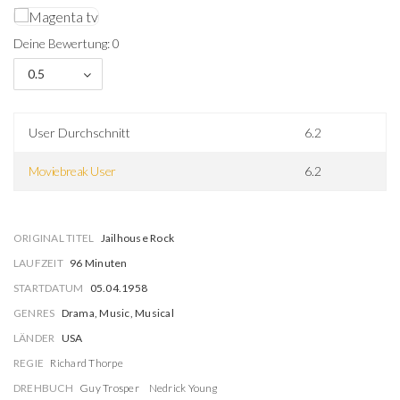
Deine Bewertung: 0
0.5
User Durchschnitt
6.2
Moviebreak User
6.2
ORIGINAL TITEL
Jailhouse Rock
LAUFZEIT
96 Minuten
STARTDATUM
05.04.1958
GENRES
Drama, Music, Musical
LÄNDER
USA
REGIE
Richard Thorpe
DREHBUCH
Guy Trosper
Nedrick Young