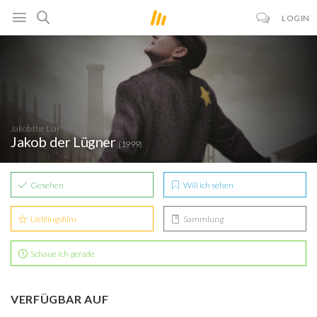
LOGIN
Jakob the Liar
Jakob der Lügner
(1999)
Gesehen
Will ich sehen
Lieblingsfilm
Sammlung
Schaue ich gerade
VERFÜGBAR AUF