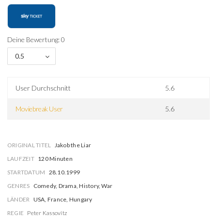
Deine Bewertung: 0
0.5
User Durchschnitt
5.6
Moviebreak User
5.6
ORIGINAL TITEL
Jakob the Liar
LAUFZEIT
120 Minuten
STARTDATUM
28.10.1999
GENRES
Comedy, Drama, History, War
LÄNDER
USA, France, Hungary
REGIE
Peter Kassovitz