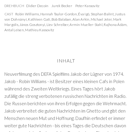
DREHBUCH
Didier Decoin
Jurek Becker
Peter Kassovitz
CAST
Robin Williams
,
Hannah Taylor-Gordon
,
Éva Igó
,
Stephan Balint
,
Justus
von Dohnányi
,
Kathleen Gati
,
Bob Balaban
,
Alan Arkin
,
Michael Jeter
,
Mark
Margolis
,
János Gosztonyi
,
Liev Schreiber
,
Armin Mueller-Stahl
,
Rajhona Ádám
,
Antal Leisen
,
Mathieu Kassovitz
INHALT
Neuverfilmung des DEFA Spielfilms Jakob der Lügner von 1974.
Jakob - Robin Williams - ist Besitzer eines kleinen Cafs in Polen
während des Zweiten Weltkriegs. Eines Tages hört Jakob
zufällig die streng verbotenen russischen Nachrichten im Radio.
Die Russen berichten von ihren Erfolgen gegen die Wehrmacht.
Jakob verbreitet die guten Nachrichten im Ghetto und gibt den
Menschen neuen Mut und Hoffnung. Daufhin erfindet er immer
weiter gute Nachrichten - bis eines Tages die Deutschen davon