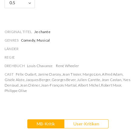
0.5
ORIGINAL TITEL
Je chante
GENRES
Comedy, Musical
LÄNDER
REGIE
DREHBUCH
Louis Chavance
René Wheeler
CAST
Félix Oudart
,
Janine Darcey
,
Jean Tissier
,
Margo Lion
,
Alfred Adam
,
Gisèle Alcée
,
Jacques Berger
,
Georges Bever
,
Julien Carette
,
Jean Castan
,
Yves
Deniaud
,
Jean Diéner
,
Jean-François Martial
,
Albert Michel
,
Robert Moor
,
Philippe Olive
MB-Kritik
User-Kritiken