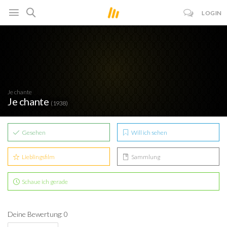
LOGIN
Je chante
Je chante
(1938)
Gesehen
Will ich sehen
Lieblingsfilm
Sammlung
Schaue ich gerade
Deine Bewertung: 0