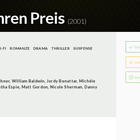
hren Preis
(2001)
Ge
I-FI
ROMANZE
DRAMA
THRILLER
SUSPENSE
Lie
Sch
chner
,
William Baldwin
,
Jordy Benattar
,
Michèle
tha Espie
,
Matt Gordon
,
Nicole Sherman
,
Danny