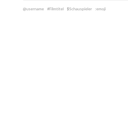
@username
#Filmtitel
$Schauspieler
:emoji