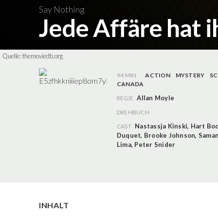
Say Nothing
Jede Affäre hat i
Quelle:
themoviedb.org
94 MIN
ACTION
MYSTERY
SC
CANADA
Allan Moyle
REGIE
DREHBUCH
Nastassja Kinski
,
Hart Bo
CAST
Duquet
,
Brooke Johnson
,
Saman
Lima
,
Peter Snider
INHALT