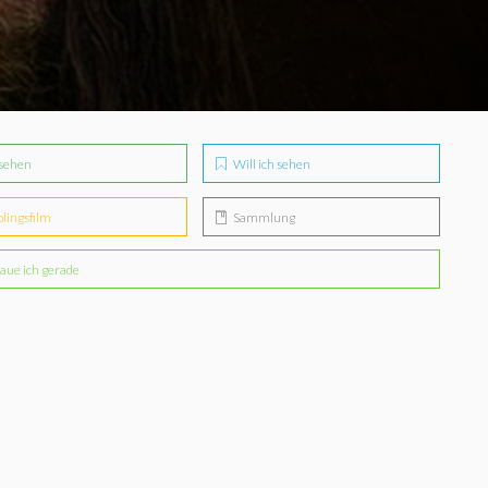
sehen
Will ich sehen
blingsfilm
Sammlung
aue ich gerade