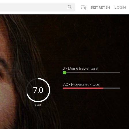
BEITRETEN
LOGIN
0
· Deine Bewertung
7.0 · Moviebreak User
7.0
Gut