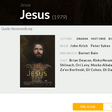
Jesus
Jesus
(1979)
Quelle:
themoviedb.org
117 MIN
DRAMA
HISTORIE
B
John Krish
Peter Sykes
REGIE
Barnet Bain
DREHBUCH
Brian Deacon
,
Rivka Neu
CAST
Shiloach
,
Ori Levy
,
Mosko Alkala
Ze'ev Berlinski
,
Eli Cohen
,
Eli D
MB-Kritik