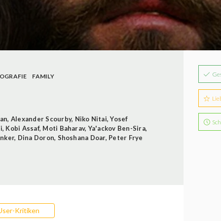
Ge
IOGRAFIE
FAMILY
Lie
man
,
Alexander Scourby
,
Niko Nitai
,
Yosef
Sch
i
,
Kobi Assaf
,
Moti Baharav
,
Ya'ackov Ben-Sira
,
anker
,
Dina Doron
,
Shoshana Doar
,
Peter Frye
User-Kritiken