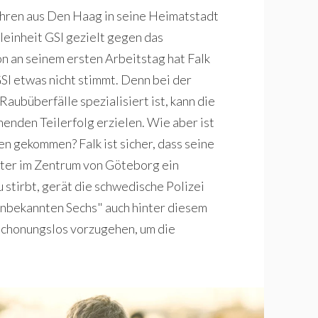
Jahren aus Den Haag in seine Heimatstadt
leinheit GSI gezielt gegen das
 an seinem ersten Arbeitstag hat Falk
SI etwas nicht stimmt. Denn bei der
Raubüberfälle spezialisiert ist, kann die
henden Teilerfolg erzielen. Wie aber ist
nen gekommen? Falk ist sicher, dass seine
ter im Zentrum von Göteborg ein
 stirbt, gerät die schwedische Polizei
"Unbekannten Sechs" auch hinter diesem
schonungslos vorzugehen, um die