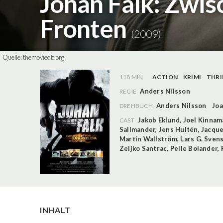
Johan Falk: Zwis
Fronten
(2009)
Quelle:
themoviedb.org
118 MIN
ACTION
KRIMI
THRI
Anders Nilsson
REGIE
Anders Nilsson
Jo
DREHBUCH
Jakob Eklund
,
Joel Kinnam
CAST
Sallmander
,
Jens Hultén
,
Jacque
Martin Wallström
,
Lars G. Sven
Zeljko Santrac
,
Pelle Bolander
,
INHALT