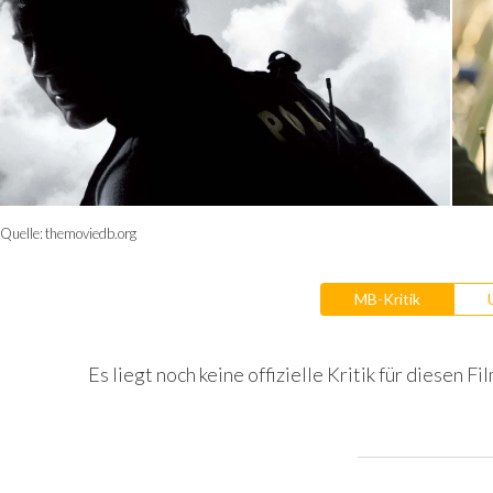
Quelle:
themoviedb.org
MB-Kritik
Es liegt noch keine offizielle Kritik für diesen Fil