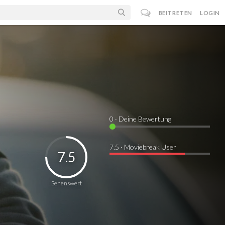
BEITRETEN
LOGIN
0
· Deine Bewertung
7.5 · Moviebreak User
7.5
Sehenswert