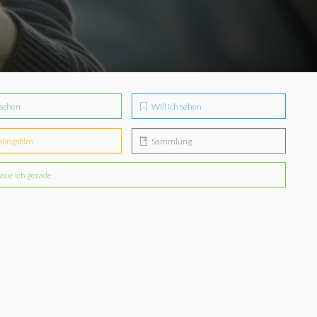
sehen
Will ich sehen
blingsfilm
Sammlung
aue ich gerade