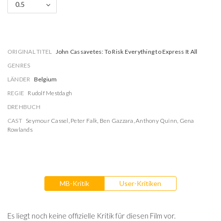
0.5
ORIGINAL TITEL
John Cassavetes: To Risk Everything to Express It All
GENRES
LÄNDER
Belgium
REGIE
Rudolf Mestdagh
DREHBUCH
CAST
Seymour Cassel
,
Peter Falk
,
Ben Gazzara
,
Anthony Quinn
,
Gena
Rowlands
MB-Kritik
User-Kritiken
Es liegt noch keine offizielle Kritik für diesen Film vor.