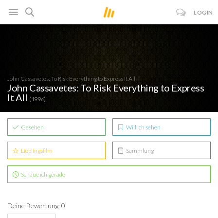
LOGIN
John Cassavetes: To Risk Everything to Express It All
John Cassavetes: To Risk Everything to Express
It All
(1996)
Gesehen
Will ich sehen
Lieblingsfilm
Sammlung
Schaue ich gerade
Deine Bewertung: 0