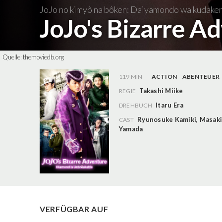
JoJo no kimyô na bôken: Daiyamondo wa kudakena
JoJo's Bizarre A
Quelle:
themoviedb.org
119 MIN
ACTION
ABENTEUER
Takashi Miike
REGIE
Itaru Era
DREHBUCH
Ryunosuke Kamiki
,
Masaki
CAST
Yamada
VERFÜGBAR AUF