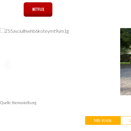
Quelle:
themoviedb.org
MB-Kritik