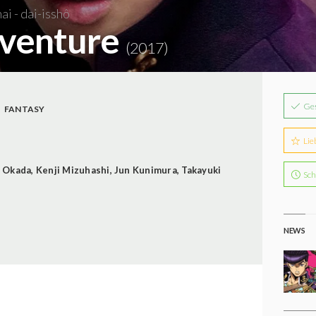
i - dai-isshô
dventure
(2017)
Ge
FANTASY
Lie
 Okada
,
Kenji Mizuhashi
,
Jun Kunimura
,
Takayuki
Sch
NEWS