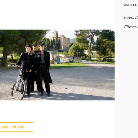
USER-LI
Favorit
Filmar
User-Kritiken