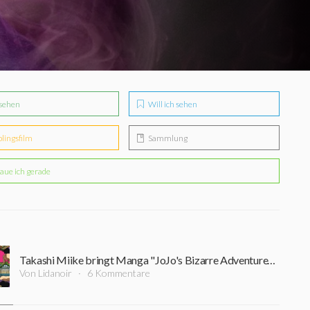
sehen
Will ich sehen
blingsfilm
Sammlung
aue ich gerade
Takashi Miike bringt Manga "JoJo's Bizarre Adventure" als Live-Action ins Kino
Von Lidanoir
6 Kommentare