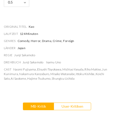
0.5
ORIGINAL TITEL
Kao
LAUFZEIT
124 Minuten
GENRES
Comedy, Horror, Drama, Crime, Foreign
LÄNDER
Japan
REGIE
Junji Sakamoto
DREHBUCH
Junji Sakamoto
Isamu Uno
CAST
Naomi Fujiyama
,
Etsushi Toyokawa
,
Michiyo Yasuda
,
Riho Makise
,
Jun
Kunimura
,
Nakamura Kanzaburo
,
Misako Watanabe
,
Ittoku Kishibe
,
Koichi
Sato
,
Ai Saotome
,
Hajime Tsukumo
,
Shungicu Uchida
MB-Kritik
User-Kritiken