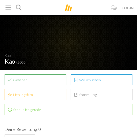
LOGIN
Kao
Kao
(2000)
Gesehen
Will ich sehen
Lieblingsfilm
Sammlung
Schaue ich gerade
Deine Bewertung: 0