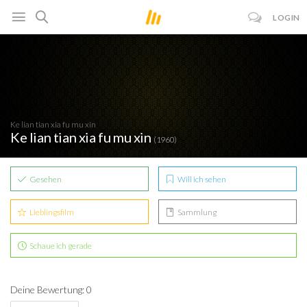
LOGIN
Ke lian tian xia fu mu xin
Ke lian tian xia fu mu xin
(1960)
Gesehen
Will ich sehen
Lieblingsfilm
Sammlung
Schaue ich gerade
Deine Bewertung: 0