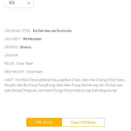
0.5
ORIGINAL TITEL
Ke lian tian xia fu mu xin
LAUFZEIT
98 Minuten
GENRES
Drama
LÄNDER
REGIE
Chor Yuen
DREHBUCH
Chor Yuen
CAST
Yin Pak
,
Cheung Wood-Yau
,
Lap Ban Chan
,
Man-Ha Cheng
,
Chor Yuen
,
Ping Do
,
Bo-Bo Fung
,
Fung Fung
,
Wai-Man Fung
,
Hoi Heung
,
Siu-Tin Lai
,
Lan
Law
,
Keng Ching Lee
,
Lee Yuet-Ching
,
Chun-Mat Leung
,
Suk Hing Leung
MB-Kritik
User-Kritiken