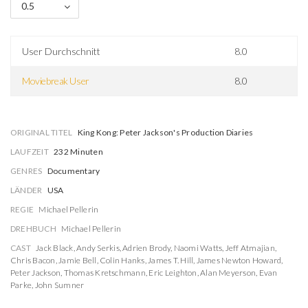
0.5
User Durchschnitt
8.0
Moviebreak User
8.0
ORIGINAL TITEL
King Kong: Peter Jackson's Production Diaries
LAUFZEIT
232 Minuten
GENRES
Documentary
LÄNDER
USA
REGIE
Michael Pellerin
DREHBUCH
Michael Pellerin
CAST
Jack Black
,
Andy Serkis
,
Adrien Brody
,
Naomi Watts
,
Jeff Atmajian
,
Chris Bacon
,
Jamie Bell
,
Colin Hanks
,
James T. Hill
,
James Newton Howard
,
Peter Jackson
,
Thomas Kretschmann
,
Eric Leighton
,
Alan Meyerson
,
Evan
Parke
,
John Sumner