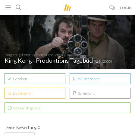
LOGIN
King Kong: Peter Jackson's Production Diaries
King Kong - Produktions-Tagebücher
(2005)
Gesehen
Will ich sehen
Lieblingsfilm
Sammlung
Schaue ich gerade
Deine Bewertung: 0