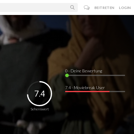
BEITRETEN
LOGIN
0
· Deine Bewertung
7.4 · Moviebreak User
7.4
Sehenswert