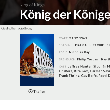
King of Kings
König der König
Quelle:
themoviedb.org
21.12.1961
START
154 MIN
DRAMA
HISTORIE
B
Nicholas Ray
REGIE
Philip Yordan
Ray 
DREHBUCH
Jeffrey Hunter
,
Siobhán 
CAST
Lindfors
,
Rita Gam
,
Carmen Sevi
Frank Thring
,
Guy Rolfe
,
Royal 
Trailer