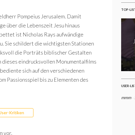
TOP-LIS
Feldherr Pompeius Jerusalem. Damit
ge über die Lebenszeit Jesu hinaus
bettet ist Nicholas Rays aufwändige
. Sie schildert die wichtigsten Stationen
svoll die Porträts biblischer Gestalten
 dieses eindrucksvollen Monumentalfilms
 bediente sich auf den verschiedenen
vom Passionsspiel bis zu Elementen des
USER-LI
mmm
-
User-Kritiken
m vor.