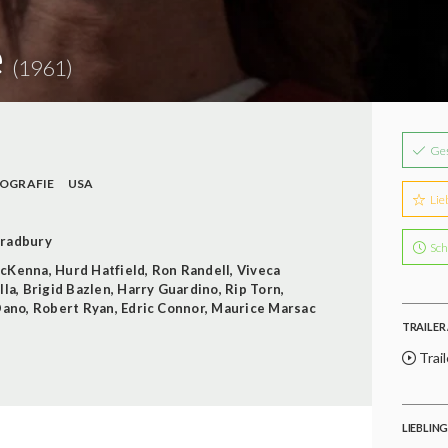
e
(1961)
Ge
IOGRAFIE
USA
Lie
Bradbury
Sch
McKenna
,
Hurd Hatfield
,
Ron Randell
,
Viveca
lla
,
Brigid Bazlen
,
Harry Guardino
,
Rip Torn
,
Dano
,
Robert Ryan
,
Edric Connor
,
Maurice Marsac
TRAILER 
Trail
LIEBLIN