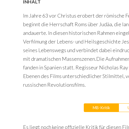
INHALT
Im Jahre 63 vor Christus erobert der römische 
beginnt die Herrschaft Roms über Judäa, die lan
andauerte. In diesen historischen Rahmen einge
Verfilmung der Lebens- und Heilsgeschichte Jesu
seines Lebenswegs und verbindet dabei eindruck
mit dramatischen Massenszenen.Die Aufnahmen
fanden in Spanien statt. Regisseur Nicholas Ray
Ebenen des Films unterschiedlicher Stilmittel, 
russischen Revolutionsfilms.
MB-Kritik
Es liegt noch keine offizielle Kritik für diesen Fil