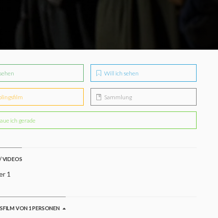
sehen
Will ich sehen
blingsfilm
Sammlung
aue ich gerade
/ VIDEOS
er 1
GSFILM VON 1 PERSONEN