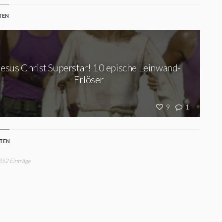
TEN
Jesus Christ Superstar! 10 epische Leinwand-
Erlöser
9
1
STEN
 352 Einträge