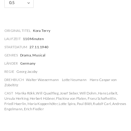
0.5
ORIGINAL TITEL
Kora Terry
LAUFZEIT
110 Minuten
STARTDATUM
27.11.1940
GENRES
Drama, Musical
LÄNDER
Germany
REGIE
Georg Jacoby
DREHBUCH
Walter Wassermann
Lotte Neumann
Hans-Caspar von
Zobeltitz
CAST
Marika Rökk
,
Will Quadflieg
,
Josef Sieber
,
Will Dohm
,
Hans Leibelt
,
Ursula Herking
,
Herbert Hübner
,
Flockina von Platen
,
Franz Schafheitlin
,
Friedl Haerlin
,
Maria Koppenhöfer
,
Lotte Spira
,
Paul Bildt
,
Rudolf Carl
,
Andrews
Engelmann
,
Erich Fiedler