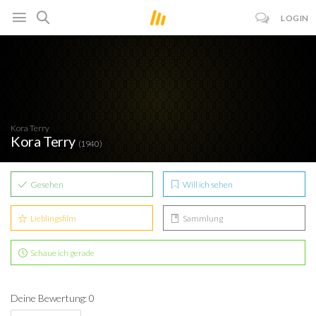
LOGIN
Kora Terry
Kora Terry
(1940)
Gesehen
Will ich sehen
Lieblingsfilm
Sammlung
Schaue ich gerade
Deine Bewertung: 0