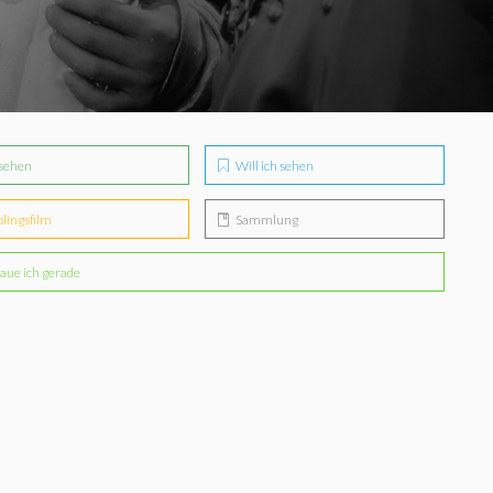
sehen
Will ich sehen
blingsfilm
Sammlung
aue ich gerade