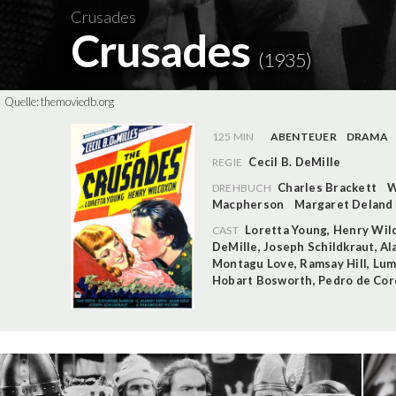
Crusades
Crusades
(1935)
Quelle:
themoviedb.org
125 MIN
ABENTEUER
DRAMA
Cecil B. DeMille
REGIE
Charles Brackett
W
DREHBUCH
Macpherson
Margaret Deland
Loretta Young
,
Henry Wil
CAST
DeMille
,
Joseph Schildkraut
,
Al
Montagu Love
,
Ramsay Hill
,
Lum
Hobart Bosworth
,
Pedro de Co