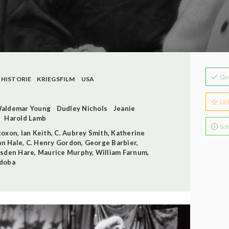
Ge
HISTORIE
KRIEGSFILM
USA
Lie
aldemar Young
Dudley Nichols
Jeanie
Harold Lamb
Sch
coxon
,
Ian Keith
,
C. Aubrey Smith
,
Katherine
an Hale
,
C. Henry Gordon
,
George Barbier
,
sden Hare
,
Maurice Murphy
,
William Farnum
,
rdoba