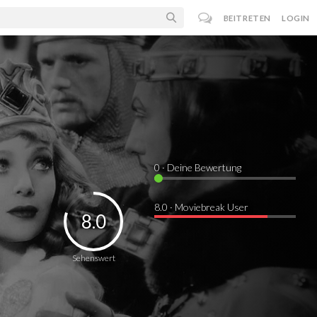
BEITRETEN
LOGIN
0
· Deine Bewertung
8.0 · Moviebreak User
8.0
Sehenswert