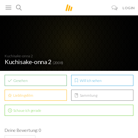
LOGIN
Kuchisake-onna 2
Kuchisake-onna 2
(2008)
Gesehen
Will ich sehen
Lieblingsfilm
Sammlung
Schaue ich gerade
Deine Bewertung: 0