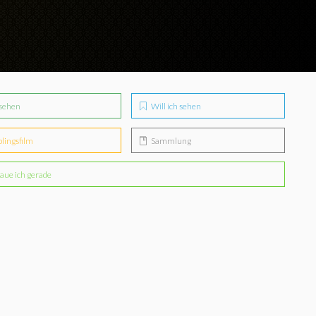
sehen
Will ich sehen
blingsfilm
Sammlung
aue ich gerade