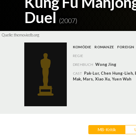
Kung Fu Mahjong 
Duel
(2007)
Quelle:
themoviedb.org
KOMÖDIE
ROMANZE
FOREIGN
REGIE
Wong Jing
DREHBUCH
Pak-Lur
,
Chen Hung-Lieh
,
CAST
Mak
,
Mars
,
Xiao Xu
,
Yuen Wah
MB-Kritik