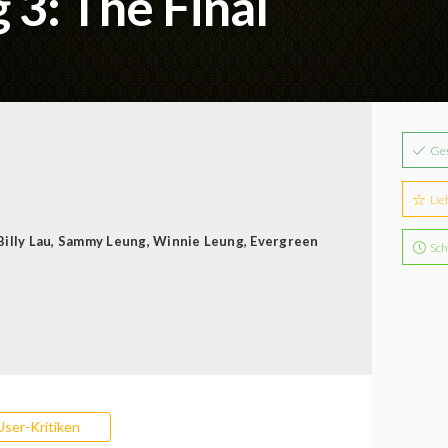
3: The Final
Ge
Lie
Billy Lau
,
Sammy Leung
,
Winnie Leung
,
Evergreen
Sch
User-Kritiken