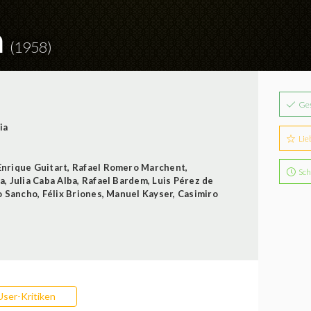
a
(1958)
Ge
ia
Lie
Enrique Guitart
,
Rafael Romero Marchent
,
Sch
a
,
Julia Caba Alba
,
Rafael Bardem
,
Luis Pérez de
o Sancho
,
Félix Briones
,
Manuel Kayser
,
Casimiro
User-Kritiken