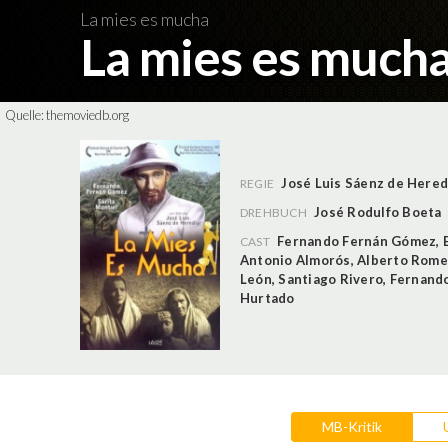
La mies es mucha
La mies es much
Quelle:
themoviedb.org
José Luis Sáenz de Hered
REGIE
José Rodulfo Boeta
DREHBUCH
Fernando Fernán Gómez
,
CAST
Antonio Almorós
,
Alberto Rome
León
,
Santiago Rivero
,
Fernand
Hurtado
MB-Kritik