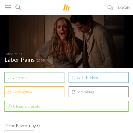
LOGIN
Labor Pains
Labor Pains
(2009)
Gesehen
Will ich sehen
Lieblingsfilm
Sammlung
Schaue ich gerade
Deine Bewertung: 0