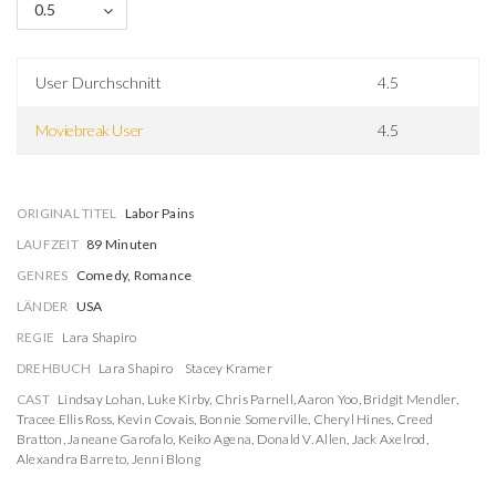
0.5
User Durchschnitt
4.5
Moviebreak User
4.5
ORIGINAL TITEL
Labor Pains
LAUFZEIT
89 Minuten
GENRES
Comedy, Romance
LÄNDER
USA
REGIE
Lara Shapiro
DREHBUCH
Lara Shapiro
Stacey Kramer
CAST
Lindsay Lohan
,
Luke Kirby
,
Chris Parnell
,
Aaron Yoo
,
Bridgit Mendler
,
Tracee Ellis Ross
,
Kevin Covais
,
Bonnie Somerville
,
Cheryl Hines
,
Creed
Bratton
,
Janeane Garofalo
,
Keiko Agena
,
Donald V. Allen
,
Jack Axelrod
,
Alexandra Barreto
,
Jenni Blong