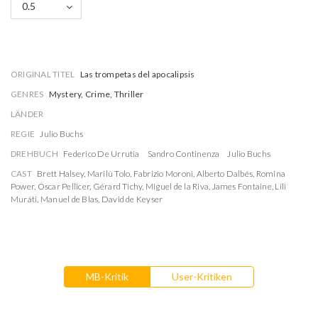
0.5
ORIGINAL TITEL
Las trompetas del apocalipsis
GENRES
Mystery, Crime, Thriller
LÄNDER
REGIE
Julio Buchs
DREHBUCH
Federico De Urrutia
Sandro Continenza
Julio Buchs
CAST
Brett Halsey
,
Marilù Tolo
,
Fabrizio Moroni
,
Alberto Dalbés
,
Romina
Power
,
Óscar Pellicer
,
Gérard Tichy
,
Miguel de la Riva
,
James Fontaine
,
Lili
Muráti
,
Manuel de Blas
,
David de Keyser
MB-Kritik
User-Kritiken