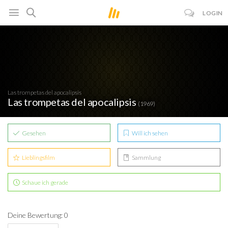
LOGIN
Las trompetas del apocalipsis
Las trompetas del apocalipsis
(1969)
Gesehen
Will ich sehen
Lieblingsfilm
Sammlung
Schaue ich gerade
Deine Bewertung: 0