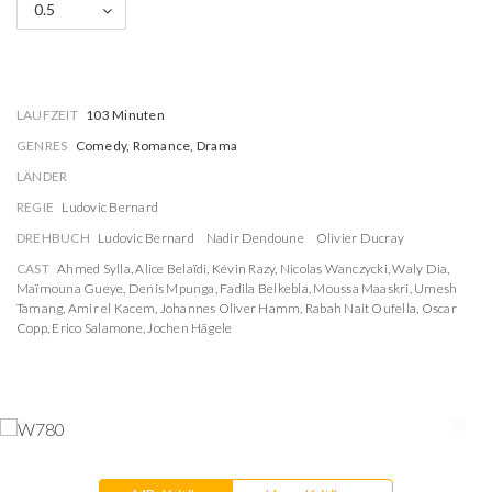
0.5
LAUFZEIT
103 Minuten
GENRES
Comedy, Romance, Drama
LÄNDER
REGIE
Ludovic Bernard
DREHBUCH
Ludovic Bernard
Nadir Dendoune
Olivier Ducray
CAST
Ahmed Sylla
,
Alice Belaïdi
,
Kévin Razy
,
Nicolas Wanczycki
,
Waly Dia
,
Maïmouna Gueye
,
Denis Mpunga
,
Fadila Belkebla
,
Moussa Maaskri
,
Umesh
Tamang
,
Amir el Kacem
,
Johannes Oliver Hamm
,
Rabah Nait Oufella
,
Oscar
Copp
,
Erico Salamone
,
Jochen Hägele