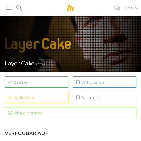
LOGIN
Layer Cake
(2004)
Gesehen
Will ich sehen
Lieblingsfilm
Sammlung
Schaue ich gerade
VERFÜGBAR AUF