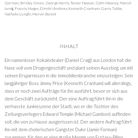
Gorman
,
Brinley Green
,
George Harris
,
Tamer Hassan
,
Colm Meaney
,
Marcel
Iureş
,
Francis Magee
,
Dimitri Andreas
,
Kenneth Cranham
,
Garry Tubbs
,
Nathalie Lunghi
,
Marvin Benoit
INHALT
Ein namenloser Kokaindealer (Daniel Craig) aus London hat die
Nase voll vom Drogengeschäft und plant seinen Ausstieg, um mit
seinen Ersparnissen in die Immobilienbranche einzusteigen. Sein
langjähriger Boss Jimmy Price (Kenneth Cranham) will allerdings,
dass er noch zwei Aufträge für ihn ausführt, bevor er sich aus
dem Geschäft zurückzieht. Der eine Auftrag führt ihn in die
verhasste Junkieszene der Stadt, wo er die Tochter des
Zeitungsverlegers Edward Temple (Michael Gambon) auffinden
soll, die von zu Hause ausgerissen ist. Der andere Auftrag führt
ihn mit dem cholerischen Gangster Duke (Jamie Forman)
zusammen, für den er eine große Menge von Ecstasy-Pillen