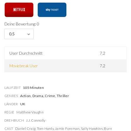
Deine Bewertung: 0
0.5
User Durchschnitt
7.2
Moviebreak User
7.2
LAUFZEIT
105 Minuten
GENRES
Action, Drama, Crime, Thriller
LÄNDER
UK
REGIE
Matthew Vaughn
DREHBUCH
J.J. Connolly
CAST
Daniel Craig
,
Tom Hardy
,
Jamie Foreman
,
Sally Hawkins
,
Burn