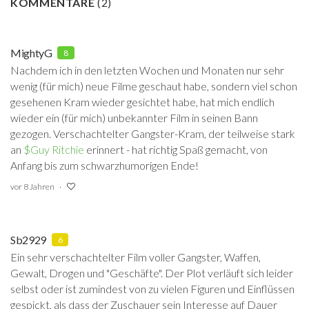
KOMMENTARE
(
2
)
MightyG
8
Nachdem ich in den letzten Wochen und Monaten nur sehr
wenig (für mich) neue Filme geschaut habe, sondern viel schon
gesehenen Kram wieder gesichtet habe, hat mich endlich
wieder ein (für mich) unbekannter Film in seinen Bann
gezogen. Verschachtelter Gangster-Kram, der teilweise stark
an
$Guy Ritchie
‍ erinnert - hat richtig Spaß gemacht, von
Anfang bis zum schwarzhumorigen Ende!
vor 8 Jahren
Sb2929
6
Ein sehr verschachtelter Film voller Gangster, Waffen,
Gewalt, Drogen und "Geschäfte". Der Plot verläuft sich leider
selbst oder ist zumindest von zu vielen Figuren und Einflüssen
gespickt, als dass der Zuschauer sein Interesse auf Dauer