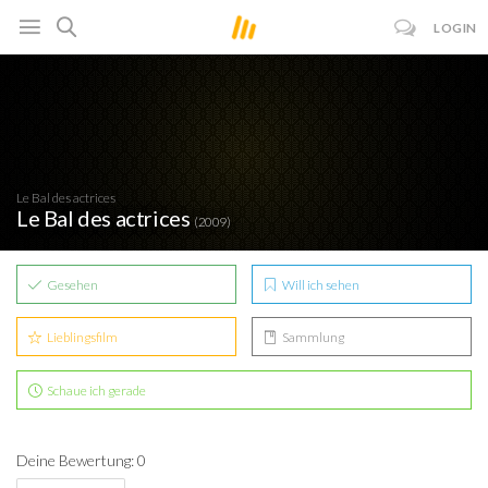
LOGIN
Le Bal des actrices
Le Bal des actrices
(2009)
Gesehen
Will ich sehen
Lieblingsfilm
Sammlung
Schaue ich gerade
Deine Bewertung: 0