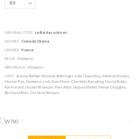
0.5
ORIGINAL TITEL
Le Bal des actrices
GENRES
Comedy, Drama
LÄNDER
France
REGIE
Maïwenn
DREHBUCH
Maïwenn
CAST
Jeanne Balibar
,
Romane Bohringer
,
Julie Depardieu
,
Mélanie Doutey
,
Marina Foïs
,
Maïwenn
,
Linh-Dan Pham
,
Charlotte Rampling
,
Muriel Robin
,
Karin Viard
,
Nicolas Briançon
,
Yvan Attal
,
Jacques Weber
,
Pascal Greggory
,
Bertrand Blier
,
Christine Boisson