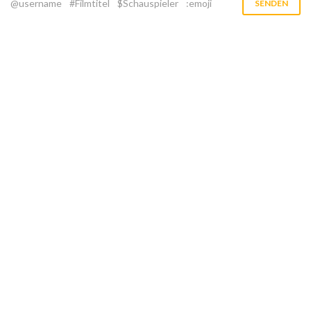
@username
#Filmtitel
$Schauspieler
:emoji