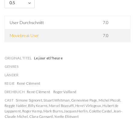
0.5
User Durchschnitt
7.0
Moviebreak User
7.0
ORIGINAL TITEL
Le jour et l'heure
GENRES
LÄNDER
REGIE
René Clément
DREHBUCH
René Clément
Roger Vailland
CAST
Simone Signoret
,
Stuart Whitman
,
Geneviève Page
,
Michel Piccoli
,
Reggie Nalder
,
Billy Kearns
,
Marcel Bozzuffi
,
Henri Virlogeux
,
Hubert de
Lapparent
,
Roger Kemp
,
Mark Burns
,
Jacques Herlin
,
Colette Castel
,
Jean-
Claude Michel
,
Clara Gansard
,
Yvette Etiévant