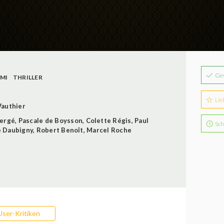
Ge
IMI
THRILLER
Lie
Vauthier
Bergé
,
Pascale de Boysson
,
Colette Régis
,
Paul
Sch
e Daubigny
,
Robert Benoît
,
Marcel Roche
User-Kritiken