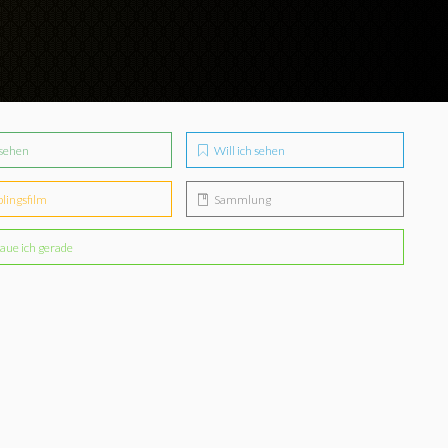
sehen
Will ich sehen
blingsfilm
Sammlung
aue ich gerade