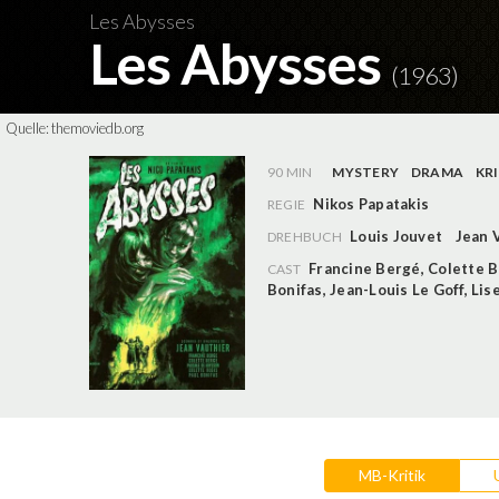
Les Abysses
Les Abysses
(1963)
Quelle:
themoviedb.org
90 MIN
MYSTERY
DRAMA
KR
Nikos Papatakis
REGIE
Louis Jouvet
Jean 
DREHBUCH
Francine Bergé
,
Colette 
CAST
Bonifas
,
Jean-Louis Le Goff
,
Lis
MB-Kritik