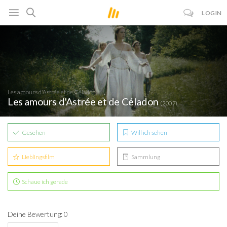
LOGIN
Les amours d'Astrée et de Céladon
Les amours d'Astrée et de Céladon
(2007)
Gesehen
Will ich sehen
Lieblingsfilm
Sammlung
Schaue ich gerade
Deine Bewertung: 0