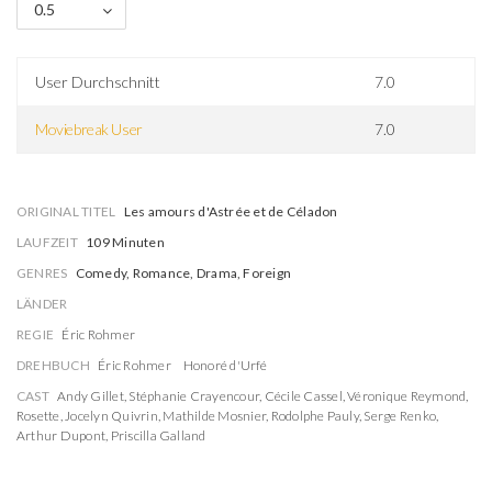
0.5
User Durchschnitt
7.0
Moviebreak User
7.0
ORIGINAL TITEL
Les amours d'Astrée et de Céladon
LAUFZEIT
109 Minuten
GENRES
Comedy, Romance, Drama, Foreign
LÄNDER
REGIE
Éric Rohmer
DREHBUCH
Éric Rohmer
Honoré d'Urfé
CAST
Andy Gillet
,
Stéphanie Crayencour
,
Cécile Cassel
,
Véronique Reymond
,
Rosette
,
Jocelyn Quivrin
,
Mathilde Mosnier
,
Rodolphe Pauly
,
Serge Renko
,
Arthur Dupont
,
Priscilla Galland