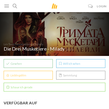
LOGIN
Les Trois Mousquetaires: Milady
Die Drei Musketiere - Milady
(2023)
Gesehen
Will ich sehen
Lieblingsfilm
Sammlung
Schaue ich gerade
VERFÜGBAR AUF