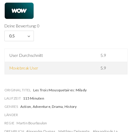
Deine Bewertung: 0
0.5
User Durchschnitt
5.9
Moviebreak User
5.9
ORIGINAL TITEL
Les Trois Mousquetaires: Milady
LAUFZEIT
115 Minuten
GENRES
Action, Adventure, Drama, History
LÄNDER
REGIE
Martin Bourboulon
DREHBUCH
Alexandre Dumas
Matthieu Delaporte
Alexandre de La