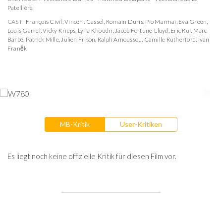
Patellière
CAST
François Civil
,
Vincent Cassel
,
Romain Duris
,
Pio Marmaï
,
Eva Green
,
Louis Garrel
,
Vicky Krieps
,
Lyna Khoudri
,
Jacob Fortune-Lloyd
,
Eric Ruf
,
Marc
Barbé
,
Patrick Mille
,
Julien Frison
,
Ralph Amoussou
,
Camille Rutherford
,
Ivan
Franěk
MB-Kritik
User-Kritiken
Es liegt noch keine offizielle Kritik für diesen Film vor.