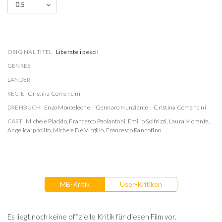
0.5
ORIGINAL TITEL
Liberate i pesci!
GENRES
LÄNDER
REGIE
Cristina Comencini
DREHBUCH
Enzo Monteleone
Gennaro Nunziante
Cristina Comencini
CAST
Michele Placido
,
Francesco Paolantoni
,
Emilio Solfrizzi
,
Laura Morante
,
Angelica Ippolito
,
Michele De Virgilio
,
Francesco Pannofino
MB-Kritik
User-Kritiken
Es liegt noch keine offizielle Kritik für diesen Film vor.