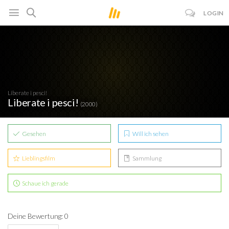
LOGIN
Liberate i pesci!
Liberate i pesci!
(2000)
Gesehen
Will ich sehen
Lieblingsfilm
Sammlung
Schaue ich gerade
Deine Bewertung: 0