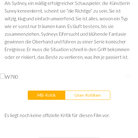
Als Sydney, ein mäßig erfolgreicher Schauspieler, die Künstlerin
Sunny kennenlernt, scheint sie “die Richtige” zu sein. Sie ist
witzig, klug und einfach umwerfend. Sie ist alles, wovon ein Typ
wie er sonst nur träumen kann. Es läuft bestens, bis sie
zusammenziehen. Sydneys Eifersucht und blühende Fantasie
gewinnen die Oberhand und führen zu einer Serie komischer
Ereignisse. Er muss die Situation schnell in den Griff bekommen
oder er riskiert, das Beste zu verlieren, was ihm je passiert ist.
MB-Kritik
User-Kritiken
Es liegt noch keine offizielle Kritik für diesen Film vor.