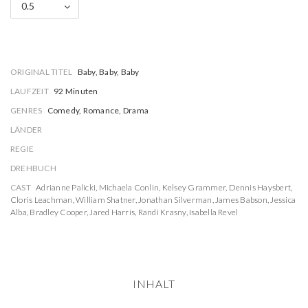
0.5
ORIGINAL TITEL
Baby, Baby, Baby
LAUFZEIT
92 Minuten
GENRES
Comedy, Romance, Drama
LÄNDER
REGIE
DREHBUCH
CAST
Adrianne Palicki
,
Michaela Conlin
,
Kelsey Grammer
,
Dennis Haysbert
,
Cloris Leachman
,
William Shatner
,
Jonathan Silverman
,
James Babson
,
Jessica
Alba
,
Bradley Cooper
,
Jared Harris
,
Randi Krasny
,
Isabella Revel
INHALT