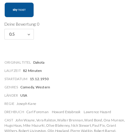
Deine Bewertung: 0
0.5
ORIGINAL TITEL
Dakota
LAUFZEIT
82 Minuten
STARTDATUM
15.12.1950
GENRES
Comedy, Western
LÄNDER
USA
REGIE
Joseph Kane
DREHBUCH
Carl Foreman
Howard Estabrook
Lawrence Hazard
CAST
John Wayne
,
Vera Ralston
,
Walter Brennan
,
Ward Bond
,
Ona Munson
,
Hugo Haas
,
Mike Mazurki
,
Olive Blakeney
,
Nick Stewart
,
Paul Fix
,
Grant
Withers
,
Robert Livingston
,
Olin Howland
,
Pierre Watkin
,
Robert Barrat
,