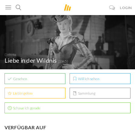
LOGIN
Dakota
Liebe in der Wildnis
(1945)
Gesehen
Will ich sehen
Lieblingsfilm
Sammlung
Schaue ich gerade
VERFÜGBAR AUF