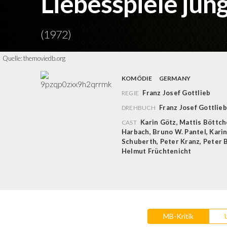
Liebesspiele ju
(1972)
Quelle:
themoviedb.org
KOMÖDIE
GERMANY
Franz Josef Gottlieb
REGIE
Franz Josef Gottlieb
DREHBUCH
Karin Götz
,
Mattis Böttch
CAST
Harbach
,
Bruno W. Pantel
,
Karin
Schuberth
,
Peter Kranz
,
Peter 
Helmut Früchtenicht
MB-Kritik