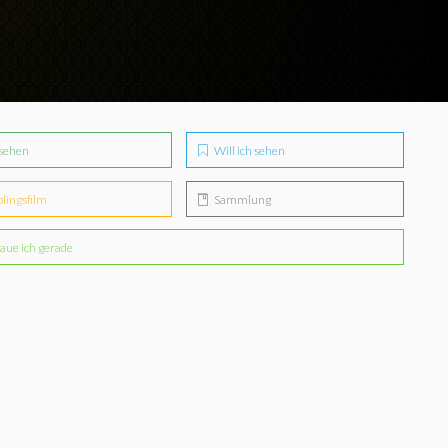
sehen
Will ich sehen
blingsfilm
Sammlung
aue ich gerade