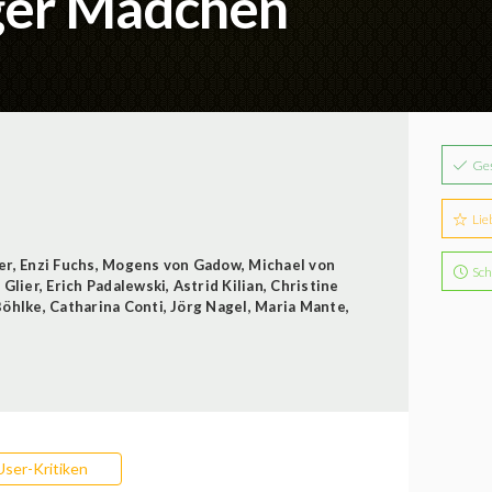
nger Mädchen
Ge
Lie
er
,
Enzi Fuchs
,
Mogens von Gadow
,
Michael von
Sch
 Glier
,
Erich Padalewski
,
Astrid Kilian
,
Christine
Böhlke
,
Catharina Conti
,
Jörg Nagel
,
Maria Mante
,
User-Kritiken