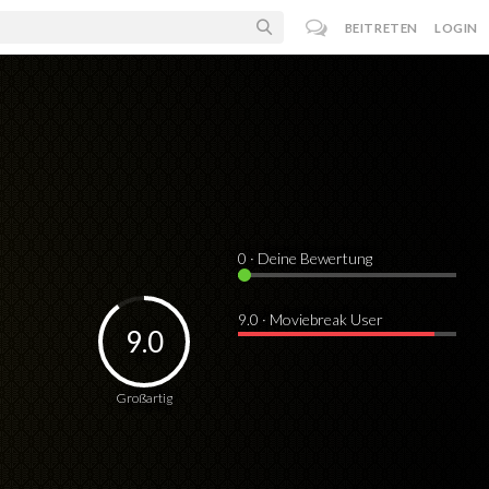
BEITRETEN
LOGIN
0
· Deine Bewertung
9.0 · Moviebreak User
9.0
Großartig