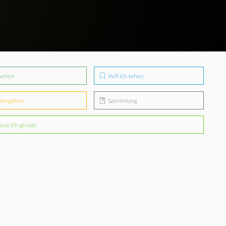
sehen
Will ich sehen
blingsfilm
Sammlung
aue ich gerade