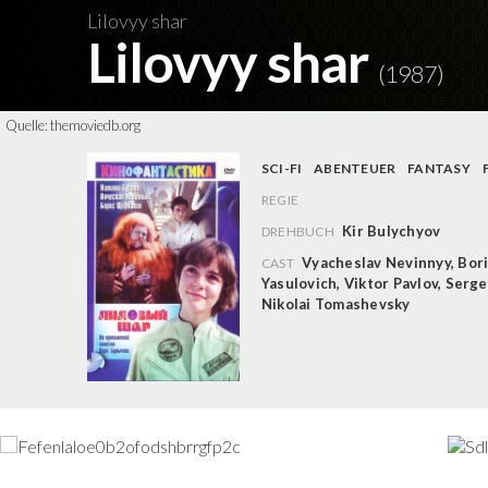
Lilovyy shar
Lilovyy shar
(1987)
Quelle:
themoviedb.org
SCI-FI
ABENTEUER
FANTASY
REGIE
Kir Bulychyov
DREHBUCH
Vyacheslav Nevinnyy
,
Bor
CAST
Yasulovich
,
Viktor Pavlov
,
Serge
Nikolai Tomashevsky