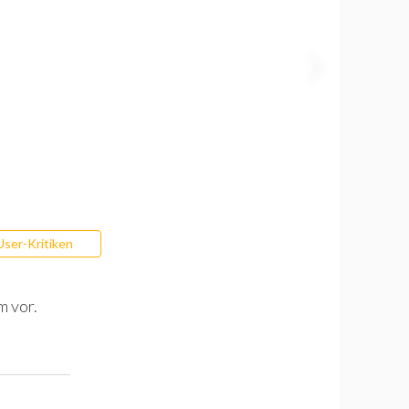
User-Kritiken
m vor.