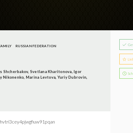
Ge
FAMILY
RUSSIAN FEDERATION
Lie
is Shcherbakov
,
Svetlana Kharitonova
,
Igor
Sch
y Nikonenko
,
Marina Levtova
,
Yuriy Dubrovin
,