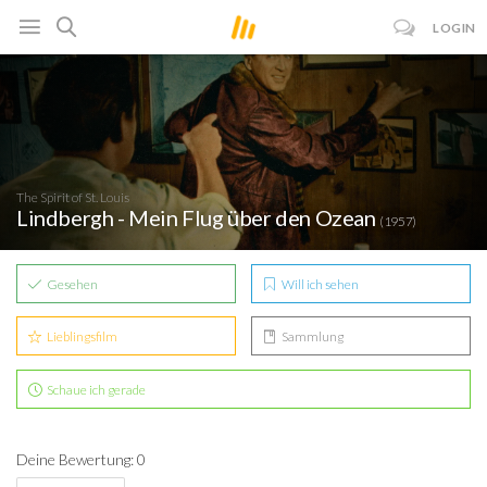
LOGIN
The Spirit of St. Louis
Lindbergh - Mein Flug über den Ozean
(1957)
Gesehen
Will ich sehen
Lieblingsfilm
Sammlung
Schaue ich gerade
Deine Bewertung: 0