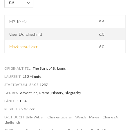
0.5
MB-Kritik
5.5
User Durchschnitt
6.0
Moviebreak User
6.0
ORIGINAL TITEL
The Spirit of St. Louis
LAUFZEIT
135 Minuten
STARTDATUM
24.05.1957
GENRES
Adventure, Drama, History, Biography
LÄNDER
USA
REGIE
Billy Wilder
DREHBUCH
Billy Wilder
Charles Lederer
Wendell Mayes
Charles A.
Lindbergh