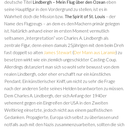
deutsche Titel
Lindbergh – Mein Flug über den Ozean
eben
seine Hauptfigur in den Vordergrund zu stellen, ist es in
Wahrheit doch die Mission bzw.
The Spirit of St. Louis
– der
Name des Flugzeugs – an dem es den Machern primär gelegen
ist. Natürlich anhand einer im ersten Moment vermutlich
seltsamen „Interpretation“ von Charles A. Lindbergh als
zentrale Figur, denn einen damals 25jährigen mit dem beim Dreh
fast doppelt so alten
James Stewart
(
Der Mann aus Laramie
) zu
besetzen wirkt wie ein ziemlich ungeschickter Casting-Coup.
Allerdings distanziert man sich so wohl sehr bewusst von dem
realen Lindbergh, oder eher erschafft nur ein künstliches
Pendant. Ein künstlerischer Kniff, um nicht zu sehr die Frage
nach der anderen Seite seines Helden beantworten zu müssen.
Dem Charles A. Lindbergh, der sich Anfang der 1940er
vehement gegen ein Eingreifen der USA in den Zweiten
Weltkrieg einsetzte, jedoch nicht aus einem pazifistischen
Gedanken. Propagierte, Europa sich selbst zu überlassen und
notfalls auch mit den Nazis zusammenzuarbeiten, sollten die sich