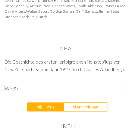
CAST
James Stewart
,
Murray Hamilton
,
Patricia Smith
,
Bartlett Robinson
,
Marc Connelly
,
Arthur Space
,
Charles Watts
,
Erville Alderson
,
Frances Allen
,
David Alpert
,
Walter Bacon
,
Gordon Barnes
,
Griff Barnett
,
Jimmy Bates
,
Brandon Beach
,
Paul Birch
INHALT
Die Geschichte des ersten, erfolgreichen Nonstopflugs von
New York nach Paris im Jahr 1927 durch Charles A. Lindbergh.
MB-Kritik
User-Kritiken
KRITIK