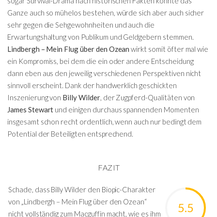
sogar Survival-Drama nach historischen Fakten könnte das
Ganze auch so mühelos bestehen, würde sich aber auch sicher
sehr gegen die Sehgewohnheiten und auch die
Erwartungshaltung von Publikum und Geldgebern stemmen.
Lindbergh – Mein Flug über den Ozean
wirkt somit öfter mal wie
ein Kompromiss, bei dem die ein oder andere Entscheidung
dann eben aus den jeweilig verschiedenen Perspektiven nicht
sinnvoll erscheint. Dank der handwerklich geschickten
Inszenierung von
Billy Wilder
, der Zugpferd-Qualitäten von
James Stewart
und einigen durchaus spannenden Momenten
insgesamt schon recht ordentlich, wenn auch nur bedingt dem
Potential der Beteiligten entsprechend.
FAZIT
Schade, dass Billy Wilder den Biopic-Charakter
von „Lindbergh – Mein Flug über den Ozean“
5.5
nicht vollständig zum Macguffin macht, wie es ihm