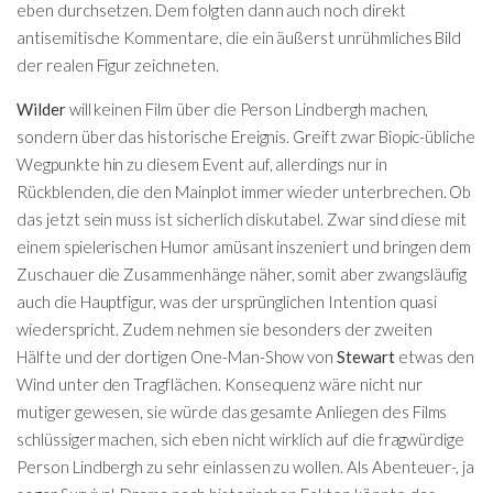
eben durchsetzen. Dem folgten dann auch noch direkt
antisemitische Kommentare, die ein äußerst unrühmliches Bild
der realen Figur zeichneten.
Wilder
will keinen Film über die Person Lindbergh machen,
sondern über das historische Ereignis. Greift zwar Biopic-übliche
Wegpunkte hin zu diesem Event auf, allerdings nur in
Rückblenden, die den Mainplot immer wieder unterbrechen. Ob
das jetzt sein muss ist sicherlich diskutabel. Zwar sind diese mit
einem spielerischen Humor amüsant inszeniert und bringen dem
Zuschauer die Zusammenhänge näher, somit aber zwangsläufig
auch die Hauptfigur, was der ursprünglichen Intention quasi
wiederspricht. Zudem nehmen sie besonders der zweiten
Hälfte und der dortigen One-Man-Show von
Stewart
etwas den
Wind unter den Tragflächen. Konsequenz wäre nicht nur
mutiger gewesen, sie würde das gesamte Anliegen des Films
schlüssiger machen, sich eben nicht wirklich auf die fragwürdige
Person Lindbergh zu sehr einlassen zu wollen. Als Abenteuer-, ja