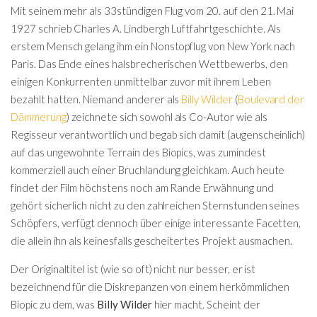
Mit seinem mehr als 33stündigen Flug vom 20. auf den 21. Mai
1927 schrieb Charles A. Lindbergh Luftfahrtgeschichte. Als
erstem Mensch gelang ihm ein Nonstopflug von New York nach
Paris. Das Ende eines halsbrecherischen Wettbewerbs, den
einigen Konkurrenten unmittelbar zuvor mit ihrem Leben
bezahlt hatten. Niemand anderer als
Billy Wilder
(
Boulevard der
Dämmerung
) zeichnete sich sowohl als Co-Autor wie als
Regisseur verantwortlich und begab sich damit (augenscheinlich)
auf das ungewohnte Terrain des Biopics, was zumindest
kommerziell auch einer Bruchlandung gleichkam. Auch heute
findet der Film höchstens noch am Rande Erwähnung und
gehört sicherlich nicht zu den zahlreichen Sternstunden seines
Schöpfers, verfügt dennoch über einige interessante Facetten,
die allein ihn als keinesfalls gescheitertes Projekt ausmachen.
Der Originaltitel ist (wie so oft) nicht nur besser, er ist
bezeichnend für die Diskrepanzen von einem herkömmlichen
Biopic zu dem, was
Billy Wilder
hier macht. Scheint der