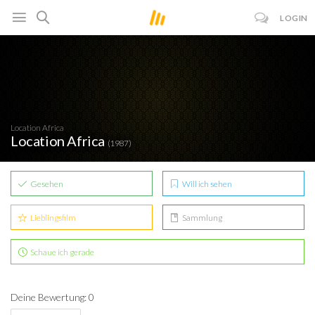
LOGIN
Location Africa
Location Africa
(1987)
Gesehen
Will ich sehen
Lieblingsfilm
Sammlung
Schaue ich gerade
Deine Bewertung: 0