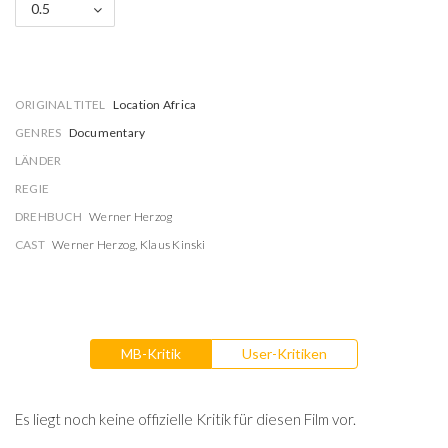
0.5
ORIGINAL TITEL
Location Africa
GENRES
Documentary
LÄNDER
REGIE
DREHBUCH
Werner Herzog
CAST
Werner Herzog
,
Klaus Kinski
MB-Kritik
User-Kritiken
Es liegt noch keine offizielle Kritik für diesen Film vor.