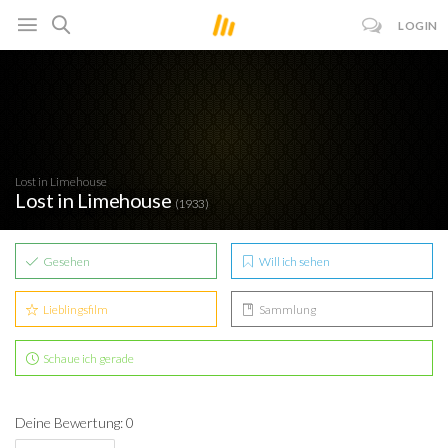
LOGIN
Lost in Limehouse
Lost in Limehouse
(1933)
Gesehen
Will ich sehen
Lieblingsfilm
Sammlung
Schaue ich gerade
Deine Bewertung: 0