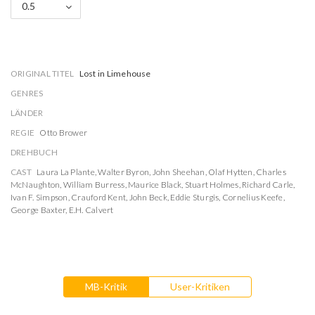
0.5
ORIGINAL TITEL
Lost in Limehouse
GENRES
LÄNDER
REGIE
Otto Brower
DREHBUCH
CAST
Laura La Plante
,
Walter Byron
,
John Sheehan
,
Olaf Hytten
,
Charles
McNaughton
,
William Burress
,
Maurice Black
,
Stuart Holmes
,
Richard Carle
,
Ivan F. Simpson
,
Crauford Kent
,
John Beck
,
Eddie Sturgis
,
Cornelius Keefe
,
George Baxter
,
E.H. Calvert
MB-Kritik
User-Kritiken