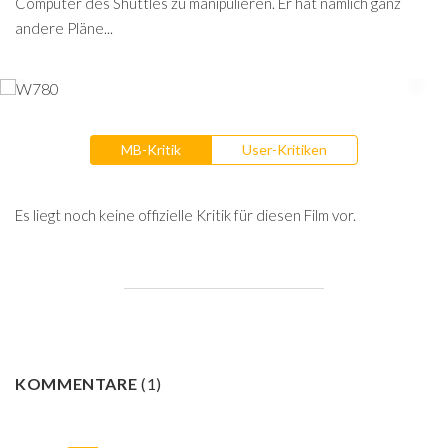
Computer des Shuttles zu manipulieren. Er hat nämlich ganz
andere Pläne...
MB-Kritik
User-Kritiken
Es liegt noch keine offizielle Kritik für diesen Film vor.
KOMMENTARE
(
1
)