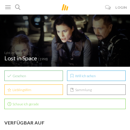
LOGIN
Lost in Space
Lost in Space
(1998)
Gesehen
Will ich sehen
Lieblingsfilm
Sammlung
Schaue ich gerade
VERFÜGBAR AUF