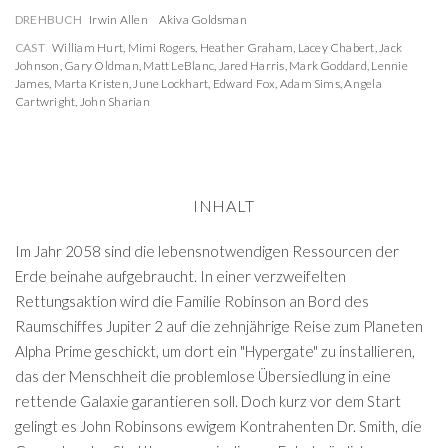
DREHBUCH
Irwin Allen
Akiva Goldsman
CAST
William Hurt
,
Mimi Rogers
,
Heather Graham
,
Lacey Chabert
,
Jack
Johnson
,
Gary Oldman
,
Matt LeBlanc
,
Jared Harris
,
Mark Goddard
,
Lennie
James
,
Marta Kristen
,
June Lockhart
,
Edward Fox
,
Adam Sims
,
Angela
Cartwright
,
John Sharian
INHALT
Im Jahr 2058 sind die lebensnotwendigen Ressourcen der
Erde beinahe aufgebraucht. In einer verzweifelten
Rettungsaktion wird die Familie Robinson an Bord des
Raumschiffes Jupiter 2 auf die zehnjährige Reise zum Planeten
Alpha Prime geschickt, um dort ein "Hypergate" zu installieren,
das der Menschheit die problemlose Übersiedlung in eine
rettende Galaxie garantieren soll. Doch kurz vor dem Start
gelingt es John Robinsons ewigem Kontrahenten Dr. Smith, die