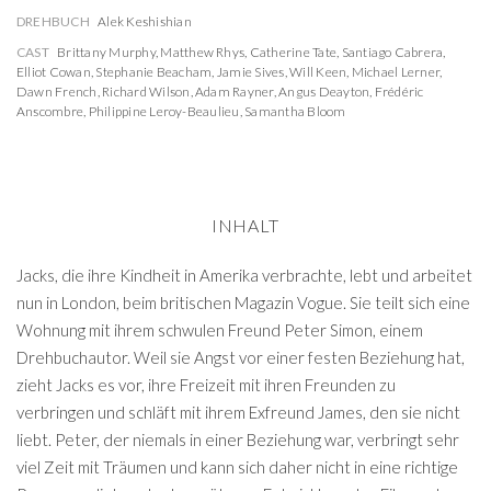
DREHBUCH
Alek Keshishian
CAST
Brittany Murphy
,
Matthew Rhys
,
Catherine Tate
,
Santiago Cabrera
,
Elliot Cowan
,
Stephanie Beacham
,
Jamie Sives
,
Will Keen
,
Michael Lerner
,
Dawn French
,
Richard Wilson
,
Adam Rayner
,
Angus Deayton
,
Frédéric
Anscombre
,
Philippine Leroy-Beaulieu
,
Samantha Bloom
INHALT
Jacks, die ihre Kindheit in Amerika verbrachte, lebt und arbeitet
nun in London, beim britischen Magazin Vogue. Sie teilt sich eine
Wohnung mit ihrem schwulen Freund Peter Simon, einem
Drehbuchautor. Weil sie Angst vor einer festen Beziehung hat,
zieht Jacks es vor, ihre Freizeit mit ihren Freunden zu
verbringen und schläft mit ihrem Exfreund James, den sie nicht
liebt. Peter, der niemals in einer Beziehung war, verbringt sehr
viel Zeit mit Träumen und kann sich daher nicht in eine richtige