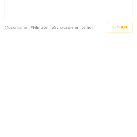
@username
#Filmtitel
$Schauspieler
:emoji