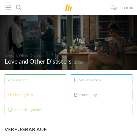
LOGIN
Love and Other Disasters
Love and Other Disasters
(2006)
Gesehen
Will ich sehen
Lieblingsfilm
Sammlung
Schaue ich gerade
VERFÜGBAR AUF