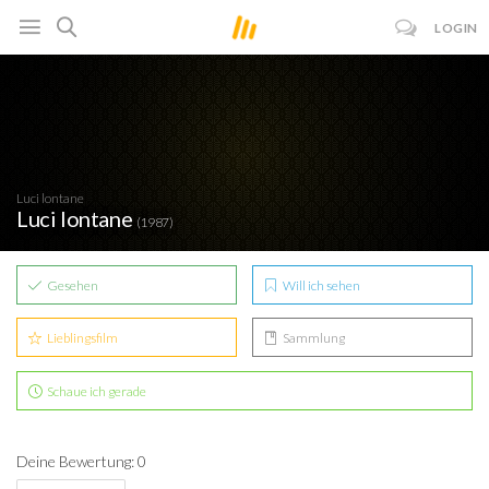
LOGIN
Luci lontane
Luci lontane
(1987)
Gesehen
Will ich sehen
Lieblingsfilm
Sammlung
Schaue ich gerade
Deine Bewertung: 0