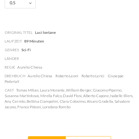
0.5
ORIGINAL TITEL
Luci lontane
LAUFZEIT
89 Minuten
GENRES
Sci-Fi
LÄNDER
REGIE
Aurelio Chiesa
DREHBUCH
Aurelio Chiesa
Roberto Leoni
Roberto Lerici
Giuseppe
Pederiali
CAST
Tomas Milian
,
Laura Morante
,
William Berger
,
Giacomo Piperno
,
Susanna Martinková
,
Mirella Falco
,
David Flosi
,
Alberto Capone
,
Isabelle Illiers
,
Any Cerreto
,
Bettina Ciampolini
,
Clara Colosimo
,
Alvaro Gradella
,
Salvatore
Jacono
,
Franco Pistoni
,
Loredana Romito